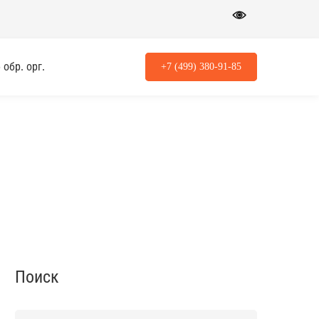
обр. орг.
+7 (499) 380-91-85
Поиск