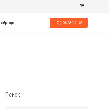
обр. орг.
+7 (499) 380-91-85
Поиск