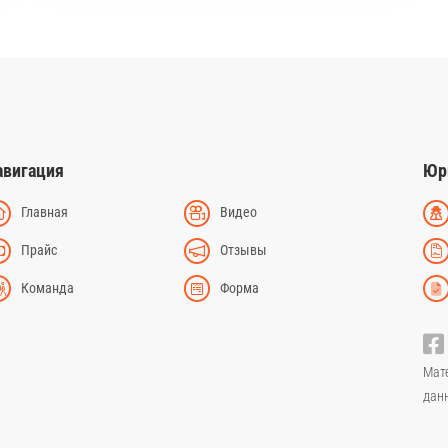
авигация
Юр
Главная
Видео
Прайс
Отзывы
Команда
Форма
Мат
дан