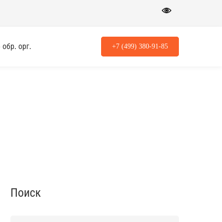
обр. орг.
+7 (499) 380-91-85
Поиск