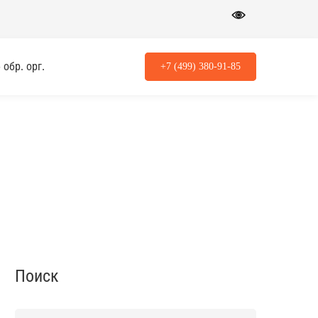
обр. орг.
+7 (499) 380-91-85
Поиск