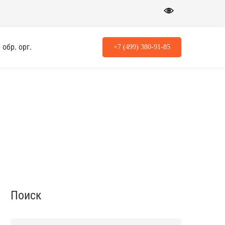
обр. орг.
+7 (499) 380-91-85
Поиск