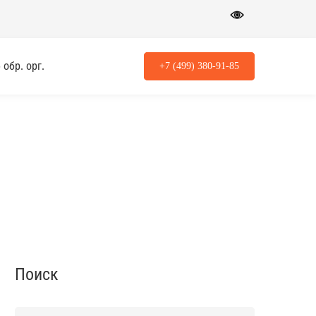
обр. орг.
+7 (499) 380-91-85
Поиск