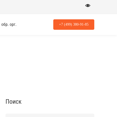
обр. орг.
+7 (499) 380-91-85
Поиск