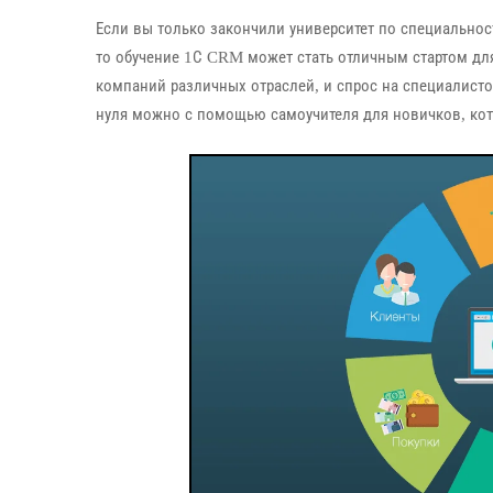
Если вы только закончили университет по специальнос
то обучение 1С CRM может стать отличным стартом дл
компаний различных отраслей, и спрос на специалисто
нуля можно с помощью самоучителя для новичков, кот