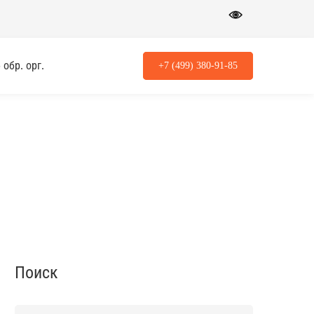
обр. орг.
+7 (499) 380-91-85
Поиск