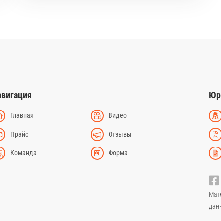
авигация
Юр
Главная
Видео
Прайс
Отзывы
Команда
Форма
Мат
дан