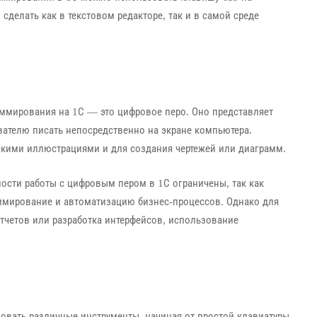
сделать как в текстовом редакторе, так и в самой среде
аммирования на 1С — это цифровое перо. Оно представляет
вателю писать непосредственно на экране компьютера.
скими иллюстрациями и для создания чертежей или диаграмм.
сти работы с цифровым пером в 1С ограничены, так как
ммирование и автоматизацию бизнес-процессов. Однако для
отчетов или разработка интерфейсов, использование
овать различные инструменты, начиная от простой клавиатуры