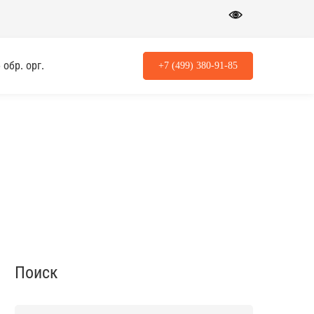
обр. орг.
+7 (499) 380-91-85
Поиск