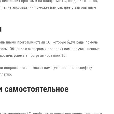
ку небольших программ на платформе 1С, создание отчетов,
олнение этих заданий поможет вам быстрее стать опытным
и
 опытными программистами 1С, которые будут рады помочь
просы. Общение с экспертами позволит вам получить ценные
 достичь успеха в программировании 1С.
вои вопросы – это поможет вам лучше понять специфику
платно.
 и самостоятельное
ограммирования 1С, необходимо постоянно совершенствовать