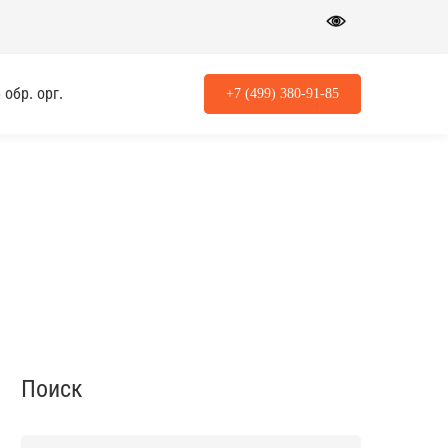
обр. орг.
+7 (499) 380-91-85
Поиск