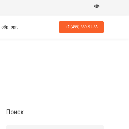
обр. орг.
+7 (499) 380-91-85
Поиск