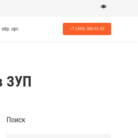
обр. орг.
+7 (499) 380-91-85
в ЗУП
Поиск