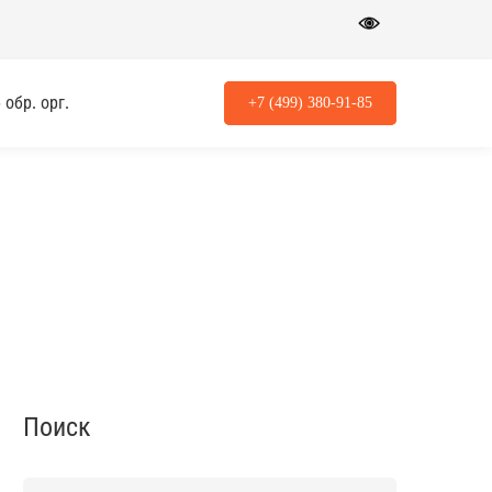
обр. орг.
+7 (499) 380-91-85
Поиск