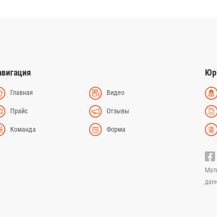
авигация
Юр
Главная
Видео
Прайс
Отзывы
Команда
Форма
Мат
дан