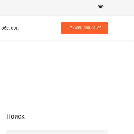
обр. орг.
+7 (499) 380-91-85
Поиск