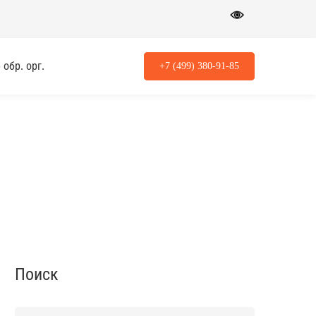
обр. орг.
+7 (499) 380-91-85
Поиск