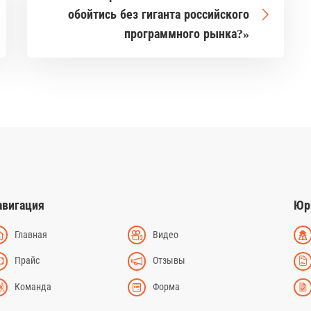
обойтись без гиганта российского
программного рынка?»
авигация
Юр
Главная
Видео
Прайс
Отзывы
Команда
Форма