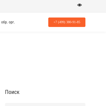
обр. орг.
+7 (499) 380-91-85
Поиск