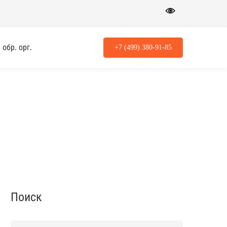
обр. орг.
+7 (499) 380-91-85
Поиск