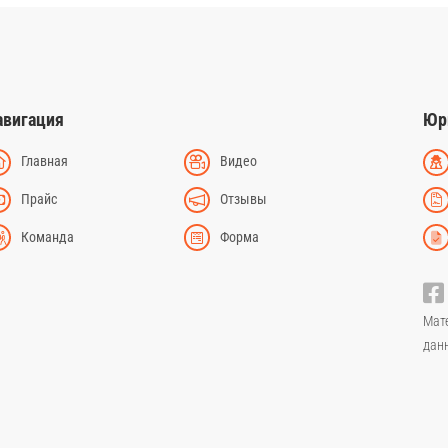
авигация
Юр
Главная
Видео
Прайс
Отзывы
Команда
Форма
Мат
дан