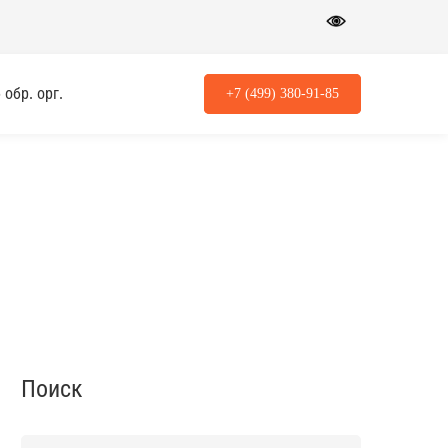
обр. орг.
+7 (499) 380-91-85
Поиск