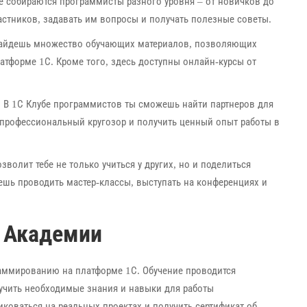
 собираются программисты разного уровня – от новичков до
стников, задавать им вопросы и получать полезные советы.
 найдешь множество обучающих материалов, позволяющих
атформе 1С. Кроме того, здесь доступны онлайн-курсы от
 В 1С Клубе программистов ты сможешь найти партнеров для
 профессиональный кругозор и получить ценный опыт работы в
волит тебе не только учиться у других, но и поделиться
шь проводить мастер-классы, выступать на конференциях и
 Академии
аммированию на платформе 1С. Обучение проводится
учить необходимые знания и навыки для работы
коваться на реальных проектах и получить сертификат об