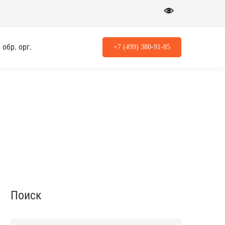
обр. орг.
+7 (499) 380-91-85
Поиск