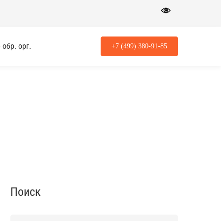
обр. орг.
+7 (499) 380-91-85
Поиск