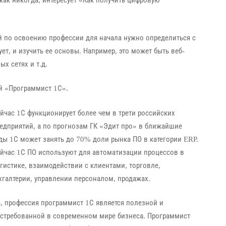
ак никогда, интересует «Как получить цифровую
й по освоению профессии для начала нужно определиться с
ет, и изучить ее основы. Например, это может быть веб-
х сетях и т.д.
й «Программист 1С».
йчас 1С функционирует более чем в трети российских
едприятий, а по прогнозам ГК «Эдит про» в ближайшие
ды 1С может занять до 70% доли рынка ПО в категории ERP.
йчас 1С ПО используют для автоматизации процессов в
гистике, взаимодействии с клиентами, торговле,
хгалтерии, управлении персоналом, продажах.
, профессия программист 1С является полезной и
стребованной в современном мире бизнеса. Программист