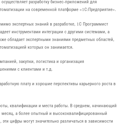
 осуществляет разработку бизнес-приложений для
томатизации на современной платформе «1С:Предприятие».
мимо экспертных знаний в разработке, 1С Программист
адеет инструментами интеграции с другими системами, а
кже обладает экспертными знаниями предметных областей,
томатизацией которых он занимается.
мпанией, закупки, логистика и организация
ениями с клиентами и т.д.
аработную плату и хорошие перспективы карьерного роста в
боты, квалификации и места работы. В среднем, начинающий
 в месяц, а более опытный и высококвалифицированный
, эти цифры могут значительно различаться в зависимости