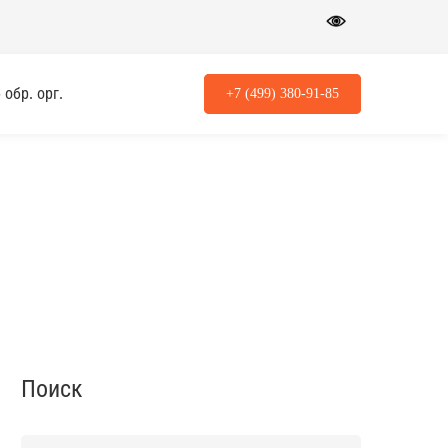
обр. орг.
+7 (499) 380-91-85
Поиск